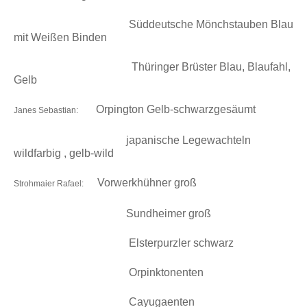
Süddeutsche Mönchstauben Blau
mit Weißen Binden
Thüringer Brüster Blau, Blaufahl,
Gelb
Orpington Gelb-schwarzgesäumt
Janes Sebastian:
j
apanische Legewachteln
wildfarbig , gelb-wild
Vorwerkhühner groß
Strohmaier
Rafael
:
Sundheimer groß
Elsterpurzler schwarz
Orpinktonenten
Cayugaenten